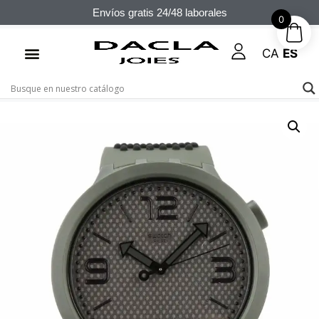
Envíos gratis 24/48 laborales
0
CA
ES