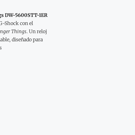
ngs DW-5600STT-1ER
 G-Shock con el
anger Things
. Un reloj
nable, diseñado para
s