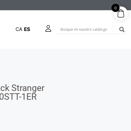
0
CA
ES
ock Stranger
0STT-1ER