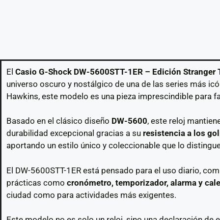
El
Casio G-Shock DW-5600STT-1ER – Edición Stranger 
universo oscuro y nostálgico de una de las series más icó
Hawkins, este modelo es una pieza imprescindible para f
Basado en el clásico diseño
DW-5600
, este reloj mantie
durabilidad excepcional gracias a su
resistencia a los go
aportando un estilo único y coleccionable que lo distingu
El DW-5600STT-1ER está pensado para el uso diario, comb
prácticas como
cronómetro, temporizador, alarma y cal
ciudad como para actividades más exigentes.
Este modelo no es solo un reloj, sino una declaración de es