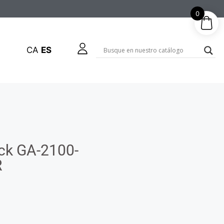
0
CA
ES
ock GA-2100-
R