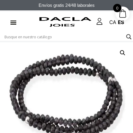
Envíos gratis 24/48 laborales
0
CA
ES