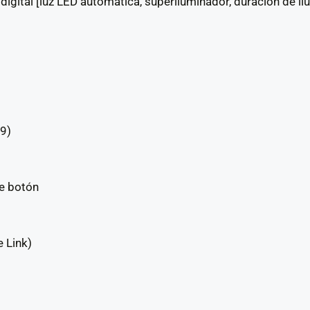
 digital [luz LED automática, superiluminador, duración de i
9)
de botón
 Link)