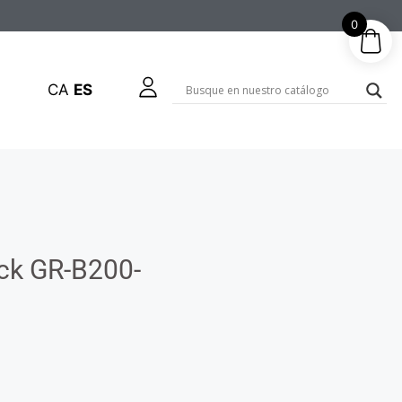
0
CA
ES
ock GR-B200-