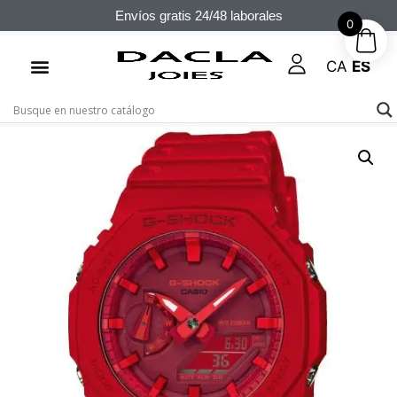
Envíos gratis 24/48 laborales
0
CA
ES