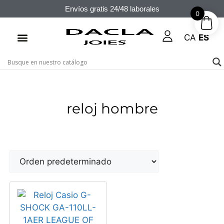
Envíos gratis 24/48 laborales
0
CA
ES
reloj hombre