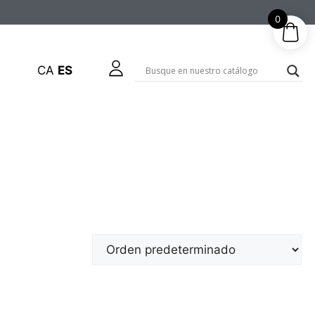
0
CA
ES