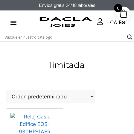
Envíos gratis 24/48 laborales
0
CA
ES
limitada