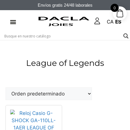
Envíos gratis 24/48 laborales
0
CA
ES
League of Legends