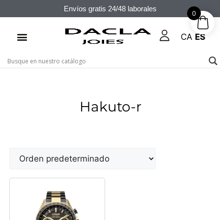
Envíos gratis 24/48 laborales
0
CA
ES
Hakuto-r