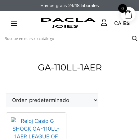
Envíos gratis 24/48 laborales
0
CA
ES
GA-110LL-1AER