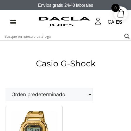
Envíos gratis 24/48 laborales
0
CA
ES
Casio G-Shock