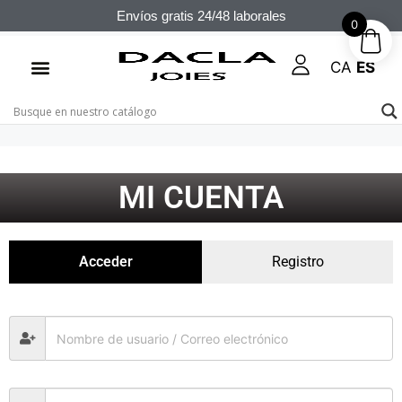
Envíos gratis 24/48 laborales
0
CA
ES
MI CUENTA
Acceder
Registro